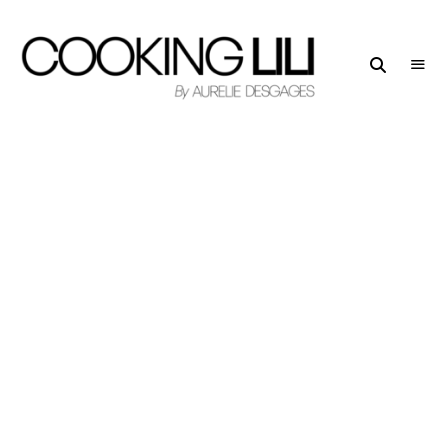
Creator
COOKING
of
LILI
Culinary
Stories