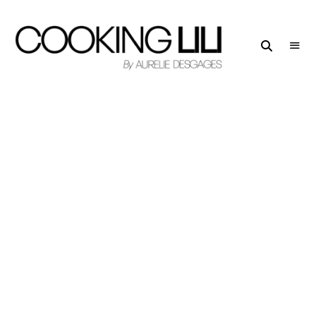
Creator
COOKING
of
LILI
Culinary
Stories