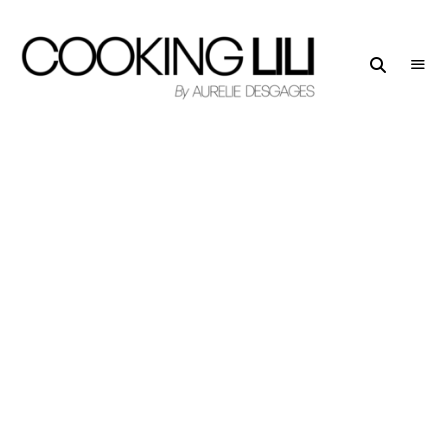
Creator
COOKING
of
LILI
Culinary
Stories