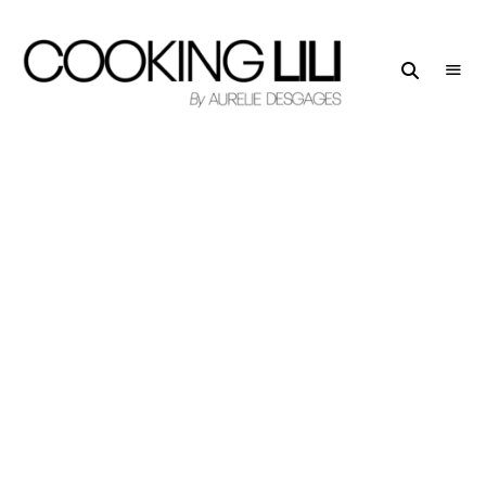
Creator
COOKING
of
LILI
Culinary
Stories