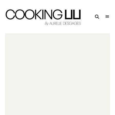
Creator
COOKING
of
LILI
Culinary
Stories