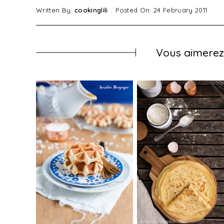
Written By:
cookinglili
Posted On: 24 February 2011
Vous aimerez 
elle et au
de
rch 2011