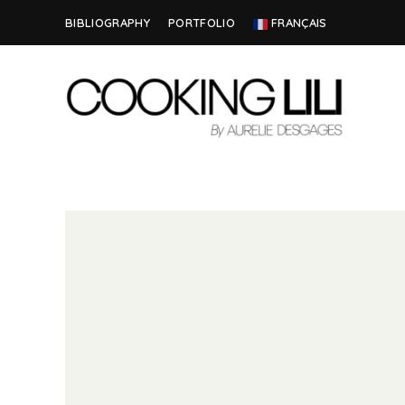
BIBLIOGRAPHY
PORTFOLIO
FRANÇAIS
Creator
COOKING
of
Culinary
LILI
Stories