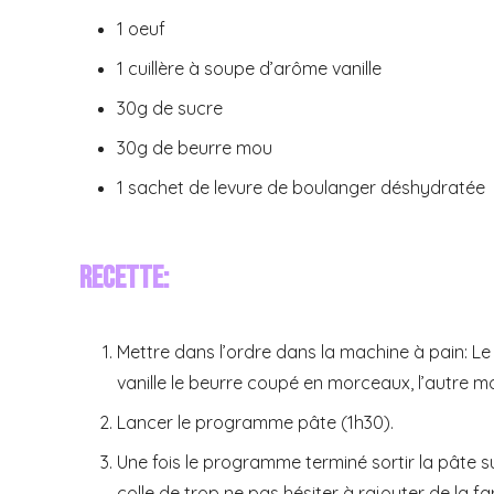
1 oeuf
1 cuillère à soupe d’arôme vanille
30g de sucre
30g de beurre mou
1 sachet de levure de boulanger déshydratée
Recette:
Mettre dans l’ordre dans la machine à pain: Le lai
vanille le beurre coupé en morceaux, l’autre moit
Lancer le programme pâte (1h30).
Une fois le programme terminé sortir la pâte sur
colle de trop ne pas hésiter à rajouter de la far