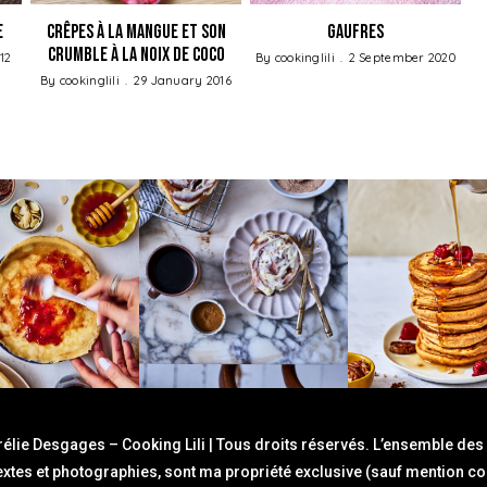
e
Crêpes à la Mangue et son
Gaufres
Crumble à la Noix de coco
12
By
cookinglili
2 September 2020
By
cookinglili
29 January 2016
élie Desgages – Cooking Lili | Tous droits réservés. L’ensemble des
textes et photographies, sont ma propriété exclusive (sauf mention con