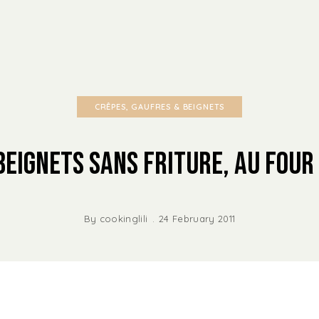
CRÊPES, GAUFRES & BEIGNETS
Beignets sans friture, au four 
By
cookinglili
24 February 2011