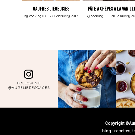
Gaufres Liégeoises
Pâte à Crêpes à la Vanill
By
cookinglili
27 February 2017
By
cookinglili
28 January 20
FOLLOW ME
@AURELIEDESGAGES
Copyright ©Aur
blog : recettes, 