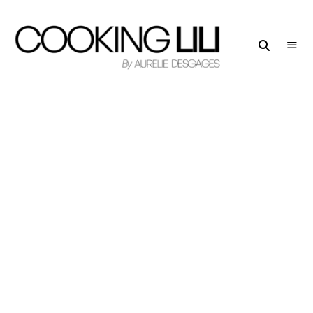
Creator
COOKING
of
LILI
Culinary
Stories