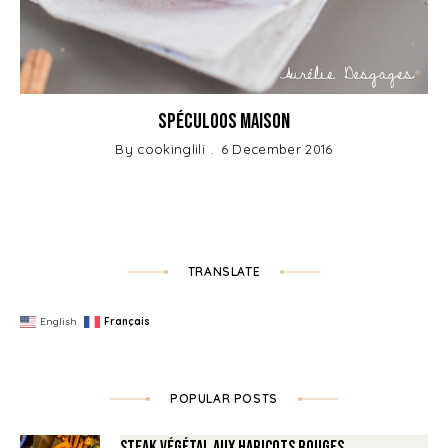
Spéculoos maison
By
cookinglili
6 December 2016
TRANSLATE
English
Français
POPULAR POSTS
Steak végétal aux haricots rouges