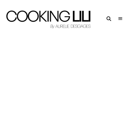
Creator
COOKING
of
LILI
Culinary
Stories