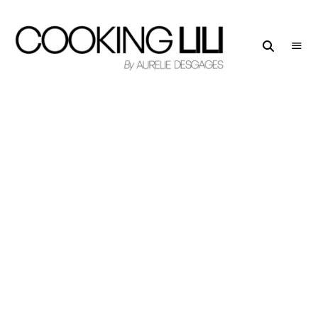
Creator
COOKING
of
LILI
Culinary
Stories