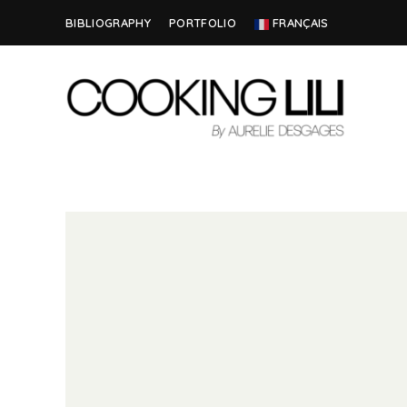
BIBLIOGRAPHY
PORTFOLIO
FRANÇAIS
Creator
COOKING
of
Culinary
LILI
Stories