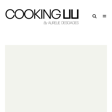
Creator
COOKING
of
LILI
Culinary
Stories