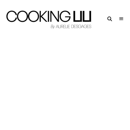
Creator
COOKING
of
LILI
Culinary
Stories