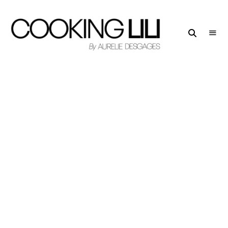
Creator
COOKING
of
LILI
Culinary
Stories