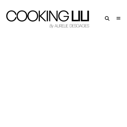
Creator
COOKING
of
LILI
Culinary
Stories