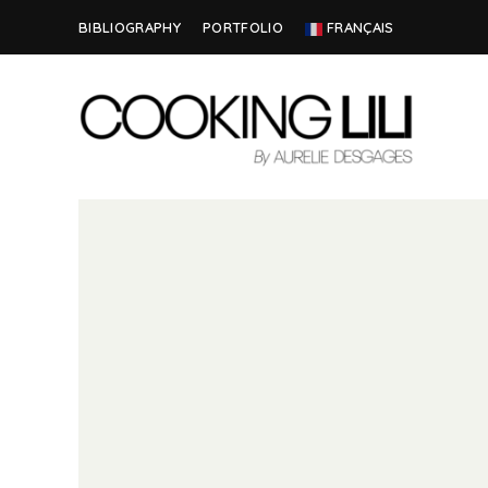
BIBLIOGRAPHY
PORTFOLIO
FRANÇAIS
Creator
COOKING
of
Culinary
LILI
Stories