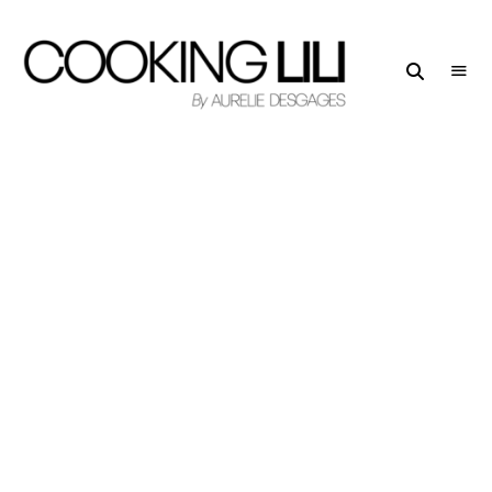
Creator
COOKING
of
LILI
Culinary
Stories