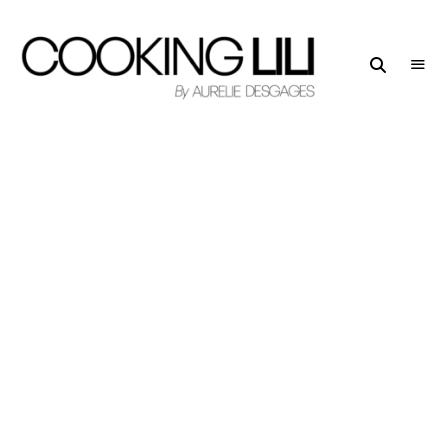
Creator
COOKING
of
LILI
Culinary
Stories