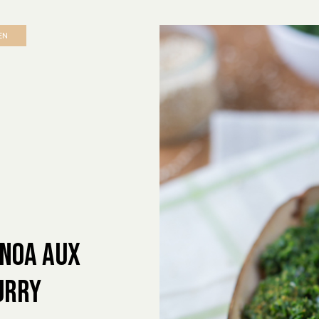
EN
inoa aux
urry