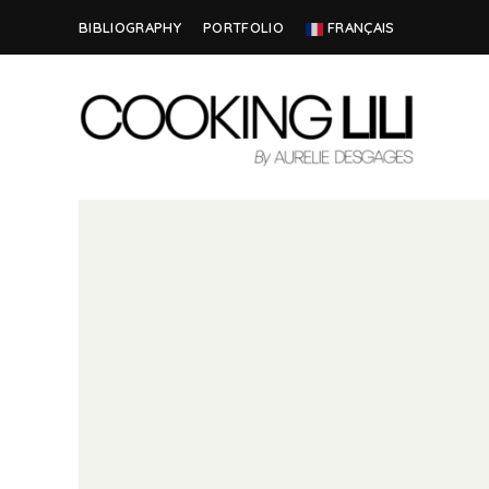
BIBLIOGRAPHY
PORTFOLIO
FRANÇAIS
Creator
COOKING
of
Culinary
LILI
Stories