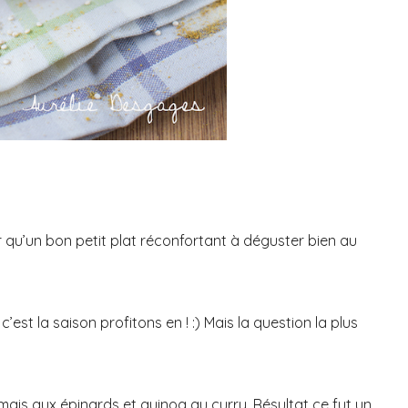
 qu’un bon petit plat réconfortant à déguster bien au
’est la saison profitons en ! :) Mais la question la plus
mais aux épinards et quinoa au curry. Résultat ce fut un