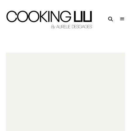
Creator
COOKING
of
LILI
Culinary
Stories