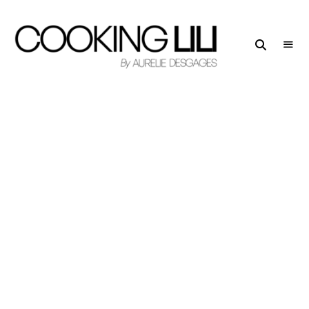
Creator
COOKING
of
LILI
Culinary
Stories