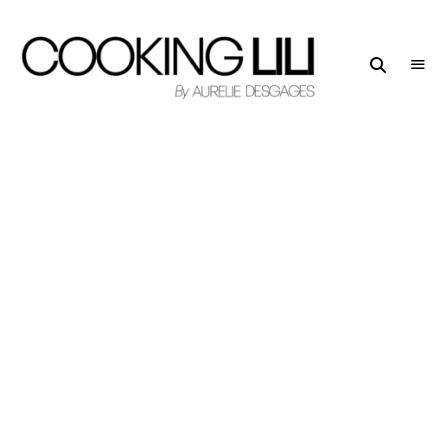
Creator
COOKING
of
LILI
Culinary
Stories