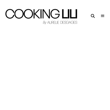
Creator
COOKING
of
LILI
Culinary
Stories