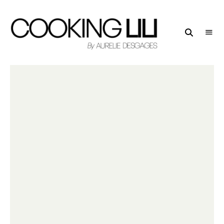
Creator
COOKING
of
LILI
Culinary
Stories