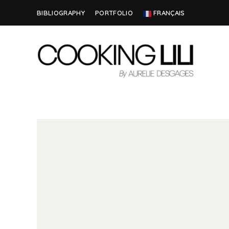
BIBLIOGRAPHY
PORTFOLIO
FRANÇAIS
Creator
COOKING
of
Culinary
LILI
Stories