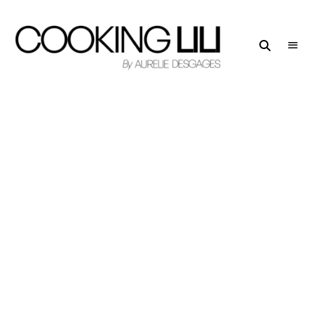
Creator
COOKING
of
LILI
Culinary
Stories