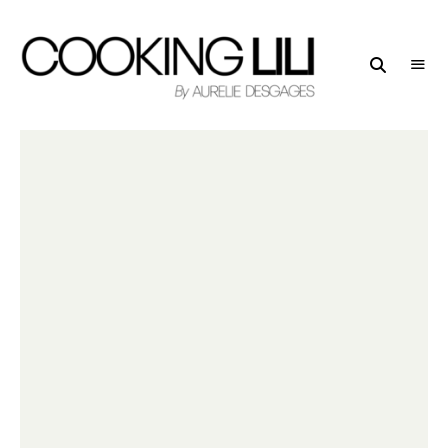
Creator
COOKING
of
LILI
Culinary
Stories