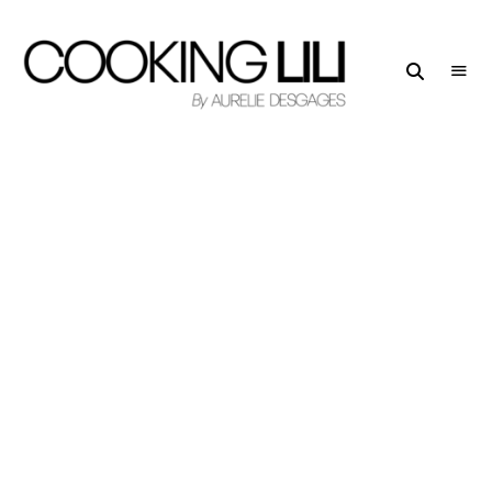
Creator
COOKING
of
LILI
Culinary
Stories