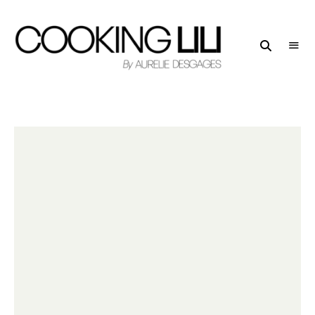
Creator
COOKING
of
LILI
Culinary
Stories