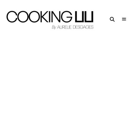
Creator
COOKING
of
LILI
Culinary
Stories