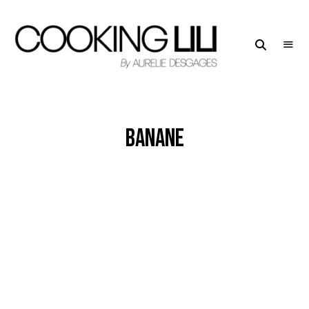
Creator
COOKING
of
LILI
Culinary
Stories
banane