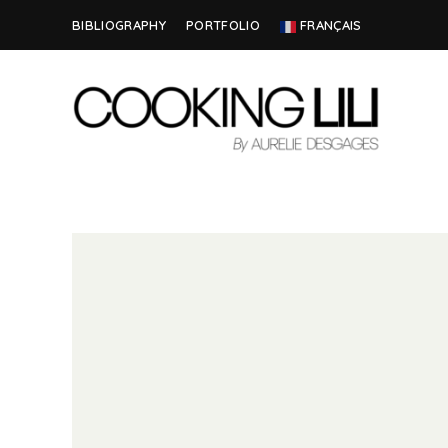
BIBLIOGRAPHY
PORTFOLIO
FRANÇAIS
Creator
COOKING
of
Culinary
LILI
Stories