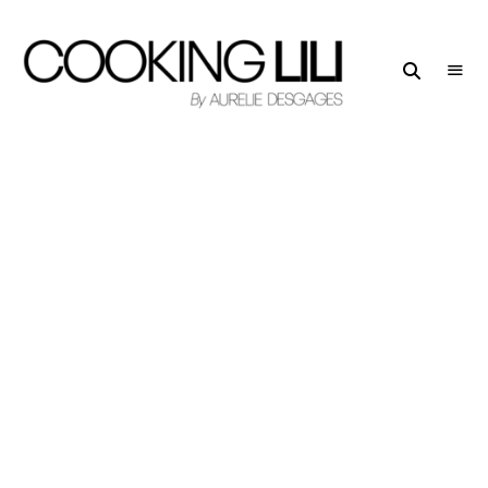
Creator
COOKING
of
LILI
Culinary
Stories