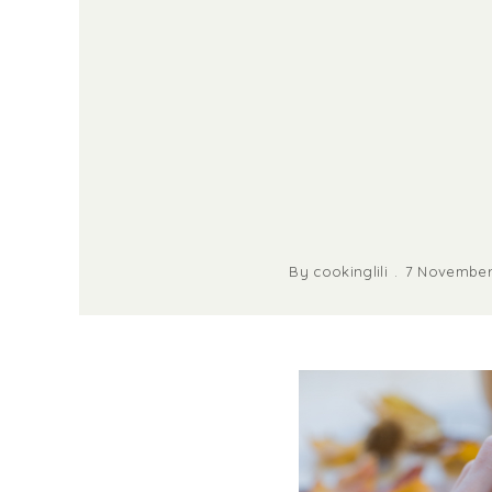
By
cookinglili
7 November