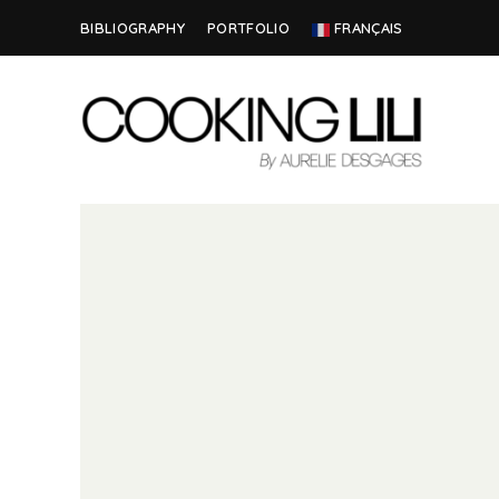
BIBLIOGRAPHY
PORTFOLIO
FRANÇAIS
Creator
COOKING
of
Culinary
LILI
Stories