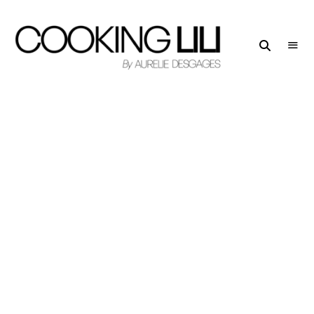
Creator
COOKING
of
LILI
Culinary
Stories