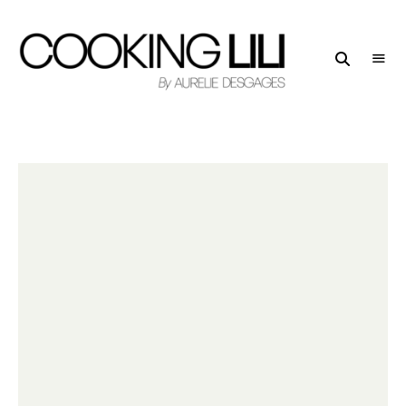
Creator
COOKING
of
LILI
Culinary
Stories