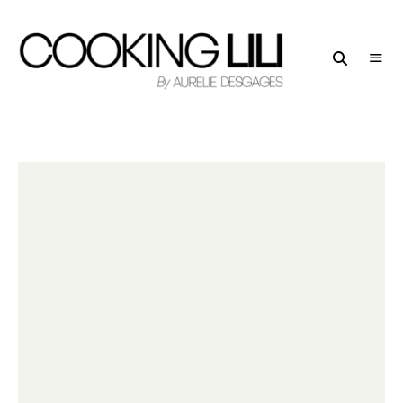
Creator
COOKING
of
LILI
Culinary
Stories